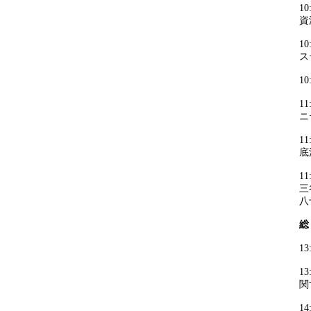
1
資
1
ス
1
1
ニ
1
底
1
三
八
総
1
1
関
1