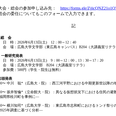
大会・総会の参加申し込み先：
https://forms.gle/ZjjicQNZ21o1
総会の委任についてもこのフォームで入力できます。
記
．総 会
 時：2026年6月13日(土) 12：00～12：40
 場：広島大学文学部（東広島キャンパス）B204（大講義室リテラ
．一般研究発表
 時：2026年6月13日(土) 9：00～12：00，13：30～17：20
 場：広島大学文学部 B204（大講義室リテラ）
加費：500円（学生・院生は無料）
口頭発表
:00〜 中川 聡*（広島大・院）：西三河平野における中期更新世以降の
:20〜 坂井智倫*（立命館大・院）：異なる仮想状況下における住民の
福岡県桂川町を事例に―
:40〜 横川知司*（広島大学・院）：東広島市志和町におけるトンド祭り
2025年調査に基づく分析―