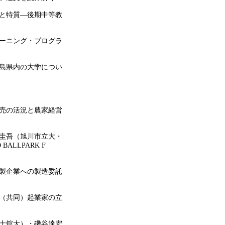
性と特質―後期中等教
ラーニング・プログラ
広島県内の大学につい
販売の活況と農家経営
村圭吾（旭川市立大・
LLPARK F
縫製企業への製造委託
る（共同）起業家の立
国士舘大）・磯谷達宏