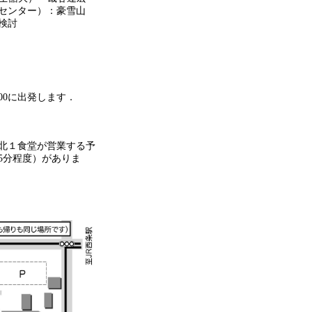
センター）：豪雪山
検討
00に出発します．
北１食堂が営業する予
5分程度）がありま