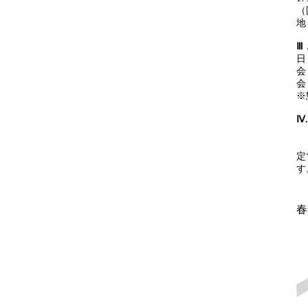
（
地
Ⅲ
日
会
会
※
Ⅳ
１
２
定
す
春