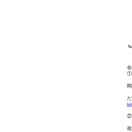
会
①
山
間
＊
だ
ht
②
新
祝