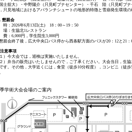
国士舘大）・中野陽介（只見町ブナセンター）・千石 陸（只見町ブナ
，只見地域におけるアバランチシュートの地形的特徴と雪崩発生環境の
．懇親会
 時：2026年6月13日(土) 18：00～19：50
 場：生協北1レストラン
 費：6,000円，学生院生3,000円
懇親会終了後，広大中央口バス停から西条駅方面のバスが20：12と21：
.注意事項
）今大会では，巡検は実施いたしません。
）弁当の販売はいたしませんので，ご了承ください。大会当日，生協
です。その他，大学近くには，食堂（徒歩10分程度），コンビニ（徒歩
。
季学術大会会場のご案内