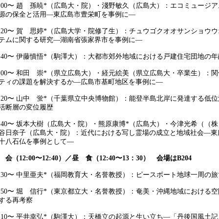
0:00〜 趙 孫暁*（広島大・院）・淺野敏久（広島大）：エコミュージ
源の保全と活用―東広島市豊栄町を事例に―
0:20〜 賀 思婷*（広島大学・院修了生）：チュウゴクオオサンショウ
テムに関する研究―湖南省張家界市を事例に―
0:40〜 伊藤慎悟*（駒澤大）：大都市郊外地域における戸建住宅団地の
1:00〜 和田 崇*（県立広島大）・経元絵美（県立広島大・卒業生）：
ティの課題を解決するか―広島市基町地区を事例に―
1:20〜 山中 蛍*（千葉県立中央博物館）：能登半島北岸に発達する低
活断層の変位履歴
1:40〜 坂本大樹（広島大・院）・熊原康博*（広島大）・今津光希（（
谷日奈子（広島大・院）：近代における写し霊場の成立と地域社会—東
十八石仏を事例として—
 会（12:00〜12:40）／昼 食（12:40〜13：30） 会場はB204
3:30〜 中里亜夫*（福岡教育大・名誉教授）：ピースボート地球一周の
3:50〜 堀 信行*（東京都立大・名誉教授）：奄美・沖縄地域における
する再考察
4:10〜 平井幸弘*（駒澤大）：天橋立の起源と生い立ち―「丹後国風土