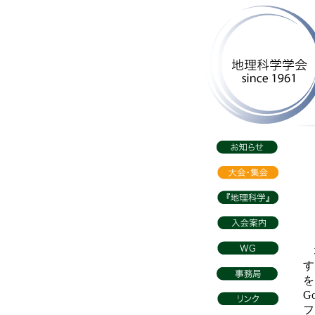
地
す
を
G
フ