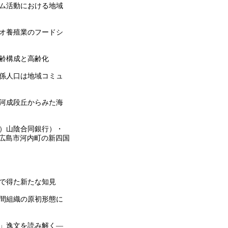
アム活動における地域
ウオ養殖業のフードシ
年齢構成と高齢化
関係人口は地域コミュ
位河成段丘からみた海
株）山陰合同銀行）・
広島市河内町の新四国
旅で得た新たな知見
空間組織の原初形態に
記」逸文を読み解く―