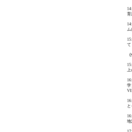
1
育
1
ム
1
て
（
1
上
1
学
V
1
と
1
地
1