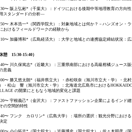
4:30〜 阪上弘彬*（千葉大）：ドイツにおける後期中等地理教育の方向
用スタンダードの分析―
4:50〜 木本浩一*（関西学院大）：対象地域とは何か？－ハンズオン・
におけるフィールドワークの経験から
5:10〜 加藤博和*（広島経済大）：大学と地域との連携協定締結状況：
休憩 15:30-15:40）
5:40〜 川久保篤志*（近畿大）：三重県南部における高級柑橘ジュース
の意義
6:00〜 勝又悠太朗*（福井県立大）・赤松咲奈（旭川市立大・学）・北
）・松山 響（旭川市立大・学）：北海道北広島市におけるHOKKAIDO BA
ILLAGE の開業にともなう地域的変化と課題
6:20〜 宇根義己*（金沢大）：ファストファッション企業によるインド
その空間的特性
6:40〜 フンク カロリン*（広島大学）：場所の選択：観光分野におけ
決定
7:00〜 小山拓志*（国士舘大）・近藤博史（国士舘大）・佐々木明彦（