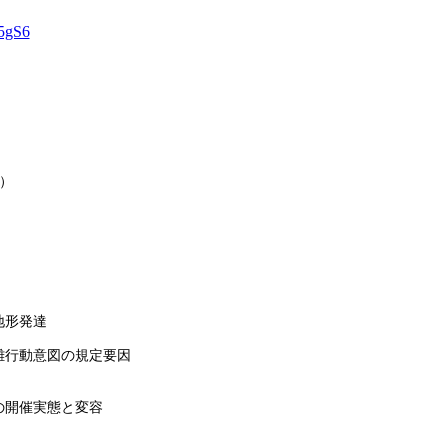
Q5gS6
）
地形発達
避難行動意図の規定要因
の開催実態と変容