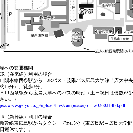
場への交通機関
JR（在来線）利用の場合
陽本線西条駅から，JRバス・芸陽バス広島大学線「広大中央
約15分）。徒歩3分。
JR西条駅から広島大学へのバスの時刻（土日祝日は便数が少
さい。）
tps://www.geiyo.co.jp/upload/files/campus/saijo-u_20260314hd.pdf
（
JR（新幹線）利用の場合
幹線東広島駅からタクシーで約15分（東広島駅～広島大学間
日運休です）。