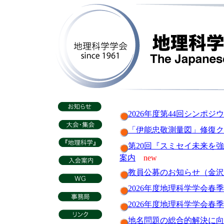
2026年度第44回シンポ
「伊能忠敬測量図」修復ク
第20回『スミセイ未来を
案内
new
教員公募のお知らせ（金沢
2026年度地理科学学会
2026年度地理科学学会
地名問題の総合的解決に向